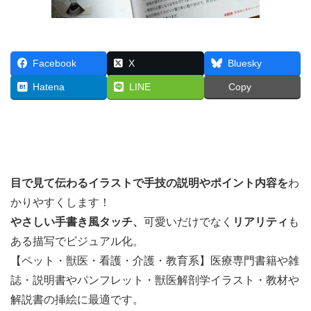
Facebook
X
Bluesky
Hatena
LINE
Copy
目で見て伝わるイラストで
手技の説明やポイント内容を
わ
かりやすくします！
やさしい手書き風タッチ、
可愛いだけでなく
リアリティ
も
ある描写でビジュアル化。
【ペット・獣医・看護・介護・教育系】医療専門書籍や雑
誌・説明書やパンフレット・獣医解剖学イラスト・教材や
解説書の挿絵に最適です。