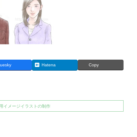
luesky
Hatena
Copy
用イメージイラストの制作