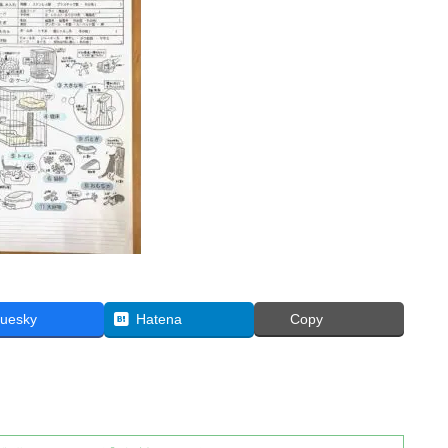
luesky
Hatena
Copy