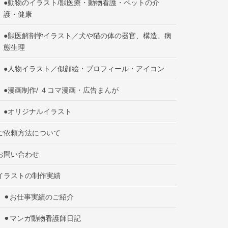
●動物のイラスト/獣医療・動物看護・ペットの介
護・健康
●獣医解剖学イラスト／犬や猫の体の器官、構造、病
態生理
●人物イラスト／似顔絵・プロフィール・アイコン
●漫画制作/ ４コマ漫画・広告まんが
●オリジナルイラスト
ご依頼方法について
お問い合わせ
イラストの制作実績
⚫︎お仕事実績のご紹介
⚫︎マンガ動物看護師日記