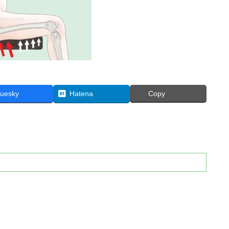
luesky
Hatena
Copy