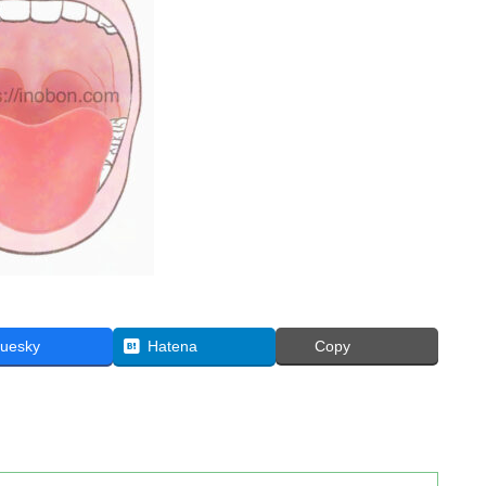
luesky
Hatena
Copy