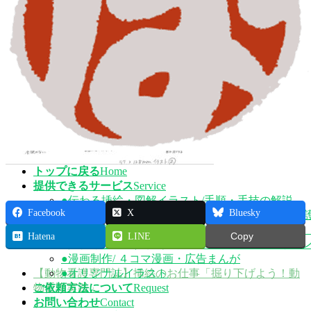
プ
動
siba-dog-heart worm-symptoms
トップに戻る
Home
提供できるサービス
Service
●伝わる挿絵・図解イラスト/手順・手技の解説
Facebook
X
Bluesky
●動物のイラスト/獣医療・動物看護・ペットの介
●獣医解剖学イラスト／犬や猫の体の器官、構造
Hatena
LINE
Copy
●人物イラスト／似顔絵・プロフィール・アイコ
●漫画制作/ ４コマ漫画・広告まんが
【動物看護専門誌】挿絵のお仕事「掘り下げよう！動
●オリジナルイラスト
物看護実践」
ご依頼方法について
Request
お問い合わせ
Contact