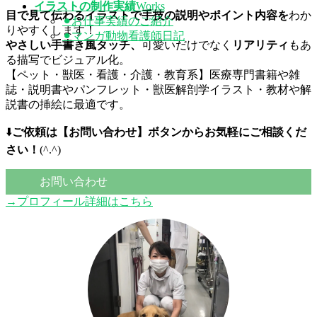
イラストの制作実績
Works
目で見て伝わるイラストで
手技の説明やポイント内容を
わか
⚫︎お仕事実績のご紹介
りやすくします！
⚫︎マンガ動物看護師日記
やさしい手書き風タッチ、
可愛いだけでなく
リアリティ
もあ
る描写でビジュアル化。
【ペット・獣医・看護・介護・教育系】医療専門書籍や雑
誌・説明書やパンフレット・獣医解剖学イラスト・教材や解
説書の挿絵に最適です。
⬇️
ご依頼は【お問い合わせ】ボタンからお気軽にご相談くだ
さい！
(^.^)
お問い合わせ
→プロフィール詳細はこちら