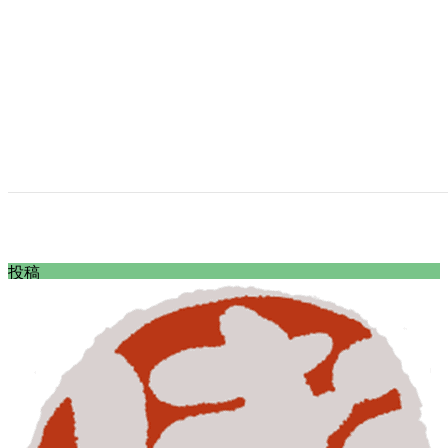
コ
ナ
投稿
ン
ビ
HOME
テ
ゲ
投稿
ン
ー
【動物看護専門誌】挿絵のお仕事「掘り下げよう！動
ツ
シ
物看護実践」
へ
ョ
siba-dog-heart worm-symptoms
ス
ン
キ
に
2025年6月26日
/ 最終更新日時 :
2025年6月26日
inobon
ッ
移