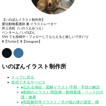
【いのぼんイラスト制作所】
愛玩動物看護師 兼 イラストレーター
井上光絵（いのうえみつえ）
ペンネーム／いのぼん
SNS でも投稿中！フォローしてもらえると嬉しいです(^^)/
⬇️【Twitter】⬇️【Instagram】
いのぼんイラスト制作所
トップに戻る
提供できるサービス
●伝わる挿絵・図解イラスト/手順・手技の解説
●動物のイラスト/獣医療・動物看護・ペットの介
護・健康
●獣医解剖学イラスト／犬や猫の体の器官、構