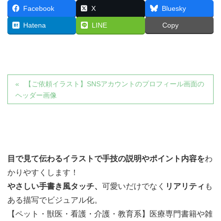
Facebook
X
Bluesky
Hatena
LINE
Copy
【ご依頼イラスト】SNSアカウントのプロフィール画面の
ヘッダー画像
目で見て伝わるイラストで
手技の説明やポイント内容を
わ
かりやすくします！
やさしい手書き風タッチ、
可愛いだけでなく
リアリティ
も
ある描写でビジュアル化。
【ペット・獣医・看護・介護・教育系】医療専門書籍や雑