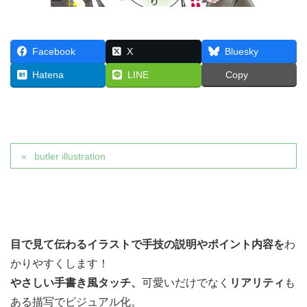
Facebook
X
Bluesky
Hatena
LINE
Copy
butler illustration
目で見て伝わるイラストで
手技の説明やポイント内容を
わ
かりやすくします！
やさしい手書き風タッチ、
可愛いだけでなく
リアリティ
も
ある描写でビジュアル化。