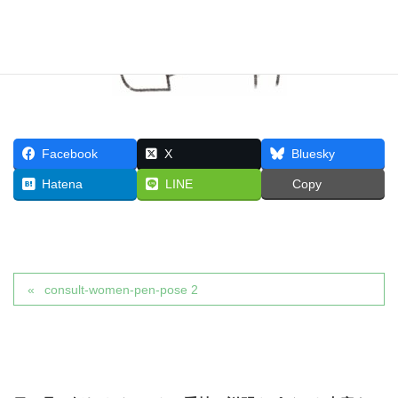
Facebook
X
Bluesky
Hatena
LINE
Copy
consult-women-pen-pose 2