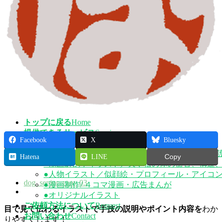
プ
動
トップに戻る
Home
提供できるサービス
Service
Facebook
X
Bluesky
●伝わる挿絵・図解イラスト/手順・手技の解説
●動物のイラスト/獣医療・動物看護・ペットの介
Hatena
LINE
Copy
●獣医解剖学イラスト／犬や猫の体の器官、構造
●人物イラスト／似顔絵・プロフィール・アイコ
dog_senior_care_03
●漫画制作/ ４コマ漫画・広告まんが
●オリジナルイラスト
ご依頼方法について
Request
目で見て伝わるイラストで
手技の説明やポイント内容を
わか
お問い合わせ
Contact
りやすくします！