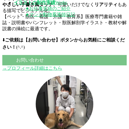
イラストの制作実績
Works
やさしい手書き風タッチ、
可愛いだけでなく
リアリティ
もあ
⚫︎お仕事実績のご紹介
る描写でビジュアル化。
⚫︎マンガ動物看護師日記
【ペット・獣医・看護・介護・教育系】医療専門書籍や雑
誌・説明書やパンフレット・獣医解剖学イラスト・教材や解
説書の挿絵に最適です。
⬇️
ご依頼は【お問い合わせ】ボタンからお気軽にご相談くだ
さい！
(^.^)
お問い合わせ
→プロフィール詳細はこちら