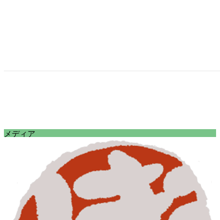
コ
ナ
メディア
ン
ビ
HOME
テ
ゲ
メディア
ン
ー
dog_senior_care_03
ツ
シ
へ
ョ
2025年1月10日
/ 最終更新日時 :
2025年6月5日
inobon
ス
ン
キ
に
dog_senior_care_03
ッ
移