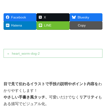
Facebook
X
Bluesky
Hatena
LINE
Copy
heart_worm-dog-2
目で見て伝わるイラストで
手技の説明やポイント内容を
わ
かりやすくします！
やさしい手書き風タッチ、
可愛いだけでなく
リアリティ
も
ある描写でビジュアル化。