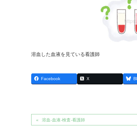
溶血した血液を見ている看護師
Facebook
X
B
溶血-血液-検査-看護師