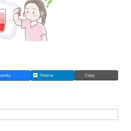
luesky
Hatena
Copy