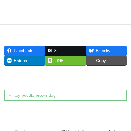
Facebook
X
Bluesky
Hatena
LINE
Copy
toy-poodle-brown-dog